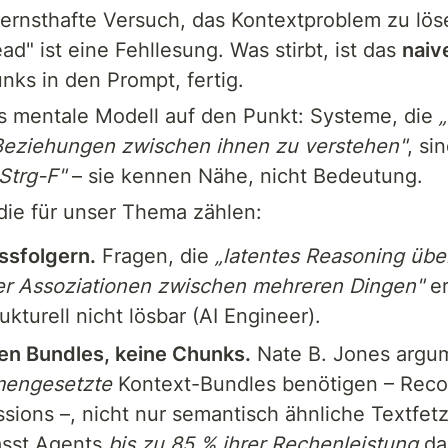
ernsthafte Versuch, das Kontextproblem zu löse
d" ist eine Fehllesung. Was stirbt, ist das 
naiv
ks in den Prompt, fertig.
s mentale Modell auf den Punkt: Systeme, die 
 Beziehungen zwischen ihnen zu verstehen"
, si
Strg-F"
 – sie kennen Nähe, nicht Bedeutung.
 die für unser Thema zählen:
ssfolgern.
 Fragen, die 
„latentes Reasoning übe
r Assoziationen zwischen mehreren Dingen"
 e
kturell nicht lösbar (AI Engineer).
en Bundles, keine Chunks.
 Nate B. Jones argum
engesetzte
 Kontext-Bundles benötigen – Record
sions –, nicht nur semantisch ähnliche Textfetz
sst Agents 
bis zu 85 % ihrer Rechenleistung
 da