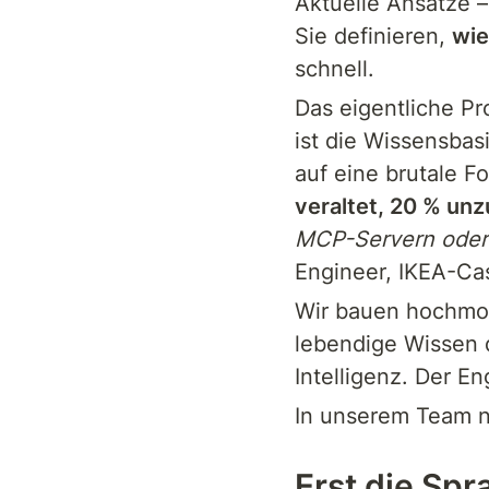
Aktuelle Ansätze –
Sie definieren, 
wie
schnell.
Das eigentliche Pr
ist die Wissensbas
auf eine brutale Fo
veraltet, 20 % unz
MCP-Servern oder
Engineer, IKEA-Cas
Wir bauen hochmod
lebendige Wissen d
Intelligenz. Der En
In unserem Team n
Erst die Spr