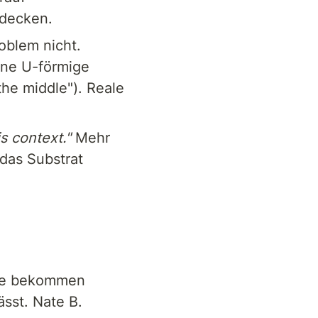
tdecken.
oblem nicht. 
ine U-förmige 
he middle"). Reale 
is context."
 Mehr 
as Substrat 
me bekommen 
sst. Nate B. 