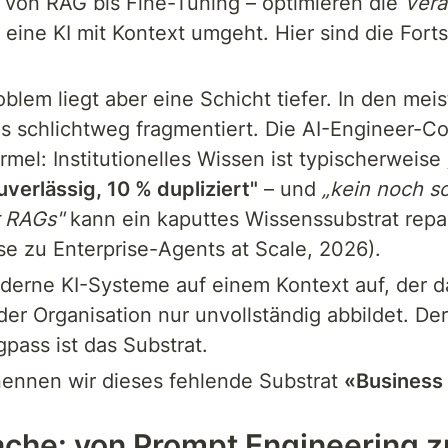
 von RAG bis Fine-Tuning – optimieren die 
Vera
 eine KI mit Kontext umgeht. Hier sind die Fortsc
oblem liegt aber eine Schicht tiefer. In den me
is schlichtweg fragmentiert. Die AI-Engineer-Co
rmel: Institutionelles Wissen ist typischerweise 
uverlässig, 10 % dupliziert"
 – und 
„kein noch so
 RAGs"
 kann ein kaputtes Wissenssubstrat repar
e zu Enterprise-Agents at Scale, 2026).
erne KI-Systeme auf einem Kontext auf, der da
er Organisation nur unvollständig abbildet. Der 
gpass ist das Substrat.
ennen wir dieses fehlende Substrat 
«Business 
ache: von Prompt Engineering z