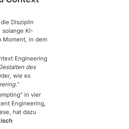
ie Disziplin 
 solange KI-
m Moment, in dem 
text Engineering 
estalten des 
der, wie es 
ering."
pting" in vier 
ent Engineering, 
se, hat dazu 
isch 