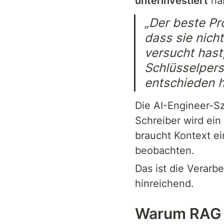
unterinvestiert
 ha
„Der beste Pr
dass sie nich
versucht hast
Schlüsselpers
entschieden h
Die AI-Engineer-S
Schreiber wird ein 
braucht Kontext ei
beobachten.
Das ist die Verarb
hinreichend.
Warum RAG al