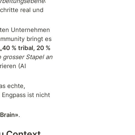
rbeitungsebene
: 
hritte real und 
isten Unternehmen 
mmunity bringt es 
„40 % tribal, 20 % 
 grosser Stapel an 
ieren (AI 
s echte, 
Engpass ist nicht 
Brain»
.
u Context 