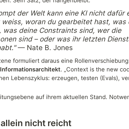
ben. Sein Satz, der hängenbleibt:
ompt der Welt kann eine KI nicht dafür 
t weiss, woran du gearbeitet hast, was d
, was deine Constraints sind, wer die 
onen sind – oder was ihr letzten Dienst
abt."
 — Nate B. Jones
zene formuliert daraus eine Rollenverschiebun
Informationsarchitekt
. „Context is the new co
nen Lebenszyklus: erzeugen, testen (Evals), vert
eitungsebene auf ihrem aktuellen Stand. Notwend
lein nicht reicht