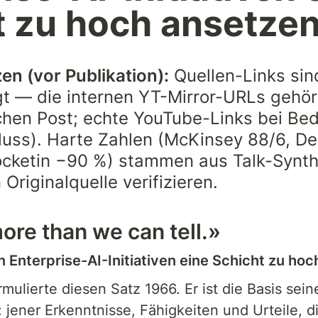
t zu hoch ansetze
en (vor Publikation):
 Quellen-Links sin
gt — die internen YT-Mirror-URLs gehöre
ichen Post; echte YouTube-Links bei Bed
luss). Harte Zahlen (McKinsey 88/6, Del
ocketin −90 %) stammen aus Talk-Synth
 Originalquelle verifizieren.
re than we can tell.»
 Enterprise-AI-Initiativen eine Schicht zu ho
: jener Erkenntnisse, Fähigkeiten und Urteile, d