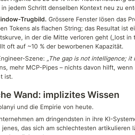
in jedem Schritt denselben Kontext neu zu en
indow-Trugbild.
 Grössere Fenster lösen das Pr
en Tokens als flachen String; das Resultat ist e
kurve, in der die Mitte verloren geht („lost in t
llt oft auf ~10 % der beworbenen Kapazität.
Engineer-Szene: 
„The gap is not intelligence; it 
s, mehr MCP-Pipes – nichts davon hilft, wenn d
 ist.
che Wand: implizites Wissen
Polanyi und die Empirie von heute.
nternehmen am dringendsten in ihre KI-Syste
jenes, das sich am schlechtesten artikulieren lä