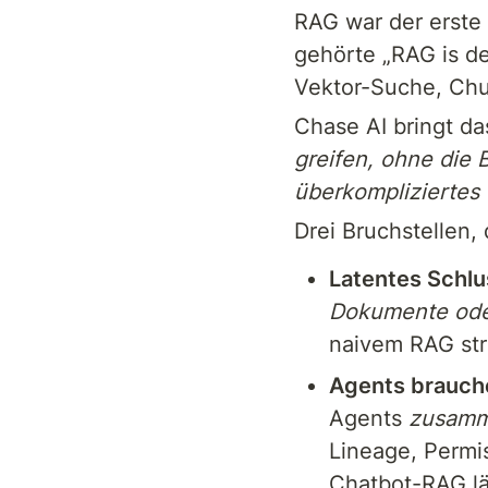
RAG war der erste 
gehörte „RAG is dea
Vektor-Suche, Chun
Chase AI bringt da
greifen, ohne die
überkompliziertes 
Drei Bruchstellen,
Latentes Schlu
Dokumente ode
naivem RAG stru
Agents brauch
Agents 
zusamm
Lineage, Permis
Chatbot-RAG lä