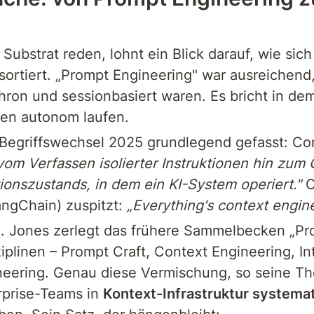
Substrat reden, lohnt ein Blick darauf, wie sich d
sortiert. „Prompt Engineering" war ausreichend,
hron und sessionbasiert waren. Es bricht in de
en autonom laufen.
Begriffswechsel 2025 grundlegend gefasst: Con
om Verfassen isolierter Instruktionen hin zum G
onszustands, in dem ein KI-System operiert."
 O
ngChain) zuspitzt: 
„Everything's context engine
. Jones zerlegt das frühere Sammelbecken „Prom
iplinen – Prompt Craft, Context Engineering, Int
neering. Genau diese Vermischung, so seine The
rprise-Teams in 
Kontext-Infrastruktur systemat