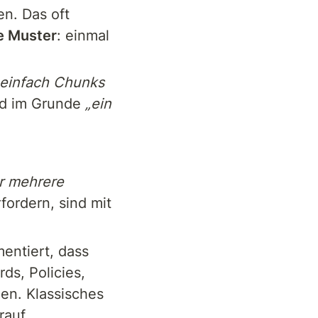
n. Das oft 
e Muster
: einmal 
„einfach Chunks 
nd im Grunde 
„ein 
r mehrere 
rfordern, sind mit 
entiert, dass 
s, Policies, 
en. Klassisches 
rauf 