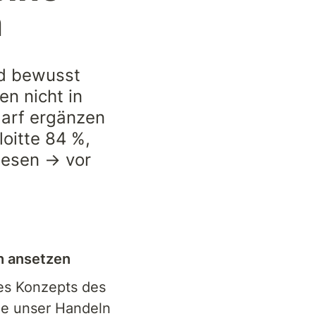
n
d bewusst 
n nicht in 
arf ergänzen 
oitte 84 %, 
esen → vor 
ch ansetzen
Michael Polanyi formulierte diesen Satz 1966. Er ist die Basis seines Konzepts des 
ie unser Handeln 