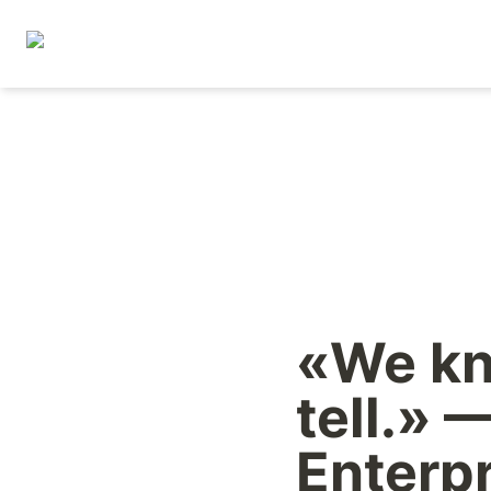
«We kn
tell.» 
Enterpr