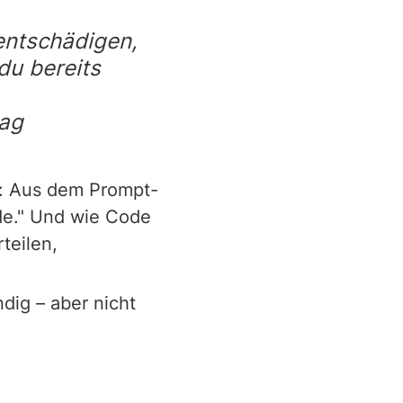
entschädigen, 
u bereits 
ag 
g: Aus dem Prompt-
de." Und wie Code 
eilen, 
ig – aber nicht 