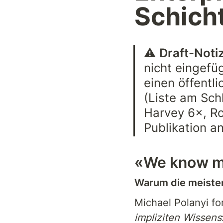
Schich
⚠️ 
Draft-Notiz
nicht eingefü
einen öffentl
(Liste am Sch
Harvey 6×, R
Publikation an
«We know mo
Warum die meisten
impliziten Wissens