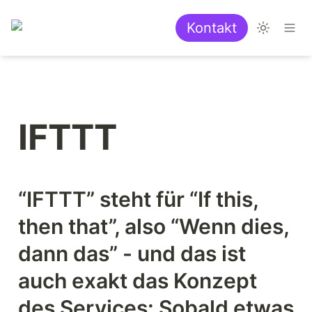
Kontakt
IFTTT
“
IFTTT
” steht für “
If this, 
then that
”, also “
Wenn dies, 
dann das
” - und das ist 
auch exakt das Konzept 
des Services: Sobald etwas 