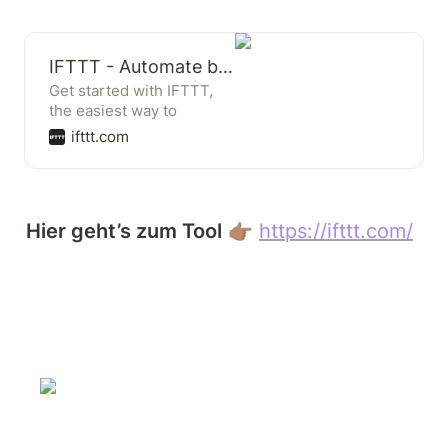
IFTTT - Automate business & home
Get started with IFTTT,
the easiest way to
automate your favorite
ifttt.com
apps and devices for free.
Make your home more
relaxing. Make your work
more productive. We...
Hier geht’s zum Tool
 👉🏽 
https://ifttt.com/