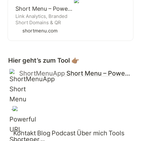
Short Menu – Powerful URL Shortener for Mac
Link Analytics, Branded
Short Domains & QR
Codes on your Mac.
shortmenu.com
Create short links from
your Menu Bar & set up
custom hotkeys to boost
your workflow.
Hier geht’s zum Tool 
👉🏽 
ShortMenuApp
Short Menu – Powerful URL Shortener for Mac
Kontakt
Blog
Podcast
Über mich
Tools