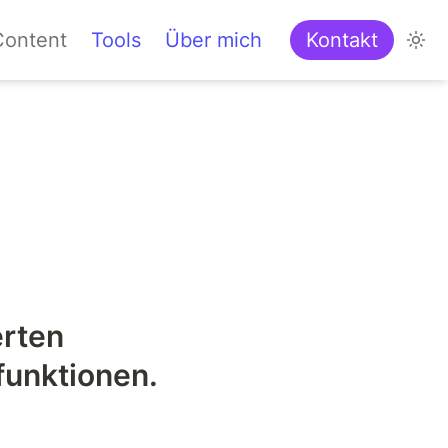
LK
Content
Tools
Über mich
Kontakt
AL
rten 
funktionen.