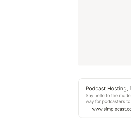
Podcast Hosting, D
Say hello to the moder
way for podcasters to
wherever your audienc
www.simplecast.c