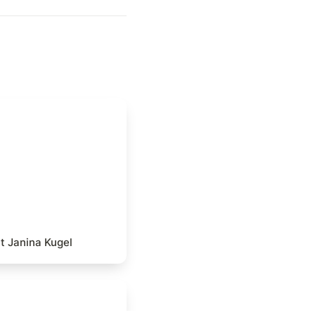
ew mit Janina Kugel
it Janina Kugel
ys to Exercise Your