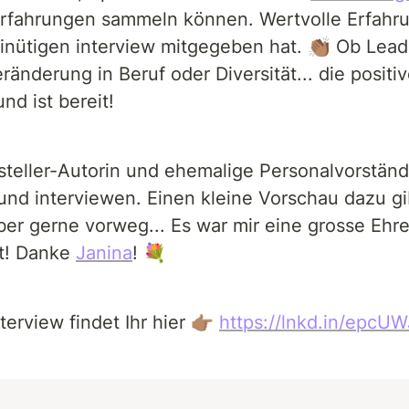
Erfahrungen sammeln können. Wertvolle Erfahru
nütigen interview mitgegeben hat. 👏🏽 Ob Leade
änderung in Beruf oder Diversität... die positi
und ist bereit!
tsteller-Autorin und ehemalige Personalvorstän
und interviewen. Einen kleine Vorschau dazu gibt
er gerne vorweg... Es war mir eine grosse Ehre 
t! Danke 
Janina
! 💐
erview findet Ihr hier 👉🏽 
https://lnkd.in/epc