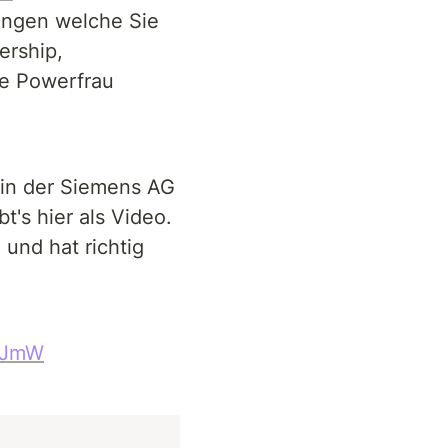
ngen welche Sie 
rship, 
ve Powerfrau 
din der Siemens AG 
's hier als Video. 
und hat richtig 
UWJmW