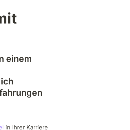
it 
n einem 
ich 
rfahrungen 
 
el
 in Ihrer Karriere 