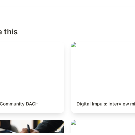
 this
die CX Community DACH
Digital Impuls: Intervi
CX Community DACH
Digital Impuls: Interview m
e Führungskraft:
Alberto Calcagno’s wa
dealisten?
Courage Muscle