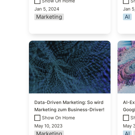
Show On Home
S
Jan 5, 2024
Jan 5
Marketing
AI
Data-Driven Marketing: So
AI-Exp
wird Marketing zum
Googl
Business-Driver!
Data-Driven Marketing: So wird 
AI-Ex
Marketing zum Business-Driver!
Goog
Show On Home
S
May 10, 2023
May 3
Marketing
AI