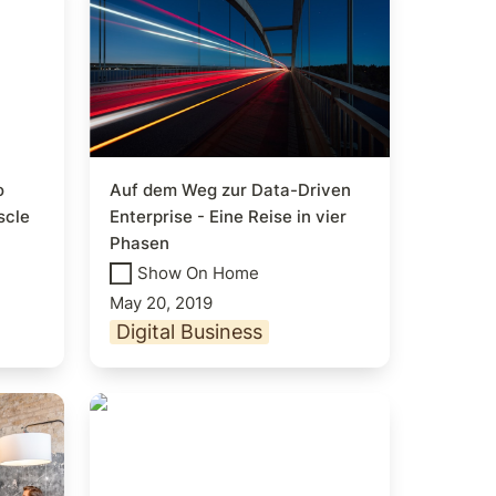
e
Driven Enterprise - Eine
Reise in vier Phasen
 
Auf dem Weg zur Data-Driven 
scle
Enterprise - Eine Reise in vier 
Phasen
Show On Home
May 20, 2019
Digital Business
ss
Rekrutierung auf Serbisch
— Nearshoring in Serbien
immer!