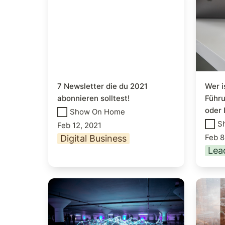
abonnieren solltest!
Führu
oder I
7 Newsletter die du 2021 
Wer i
abonnieren solltest!
Führu
oder 
Show On Home
S
Feb 12, 2021
Feb 8
Digital Business
Lea
Erste Schritte auf dem Weg
7 Fakt
zum Data Driven Business
berufl
entsc