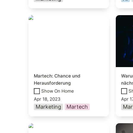
Martech: Chance und
Warum
Herausforderung
nächs
Martech: Chance und 
Waru
Herausforderung
nächs
Show On Home
S
Apr 18, 2023
Apr 1
Marketing
Martech
Mar
7 Newsletter die du 2021
Wer is