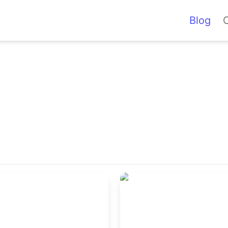
Blog
ormation Overload:
Ist DeepSeek-R1 AI’s
un?
Sputnik-Moment?