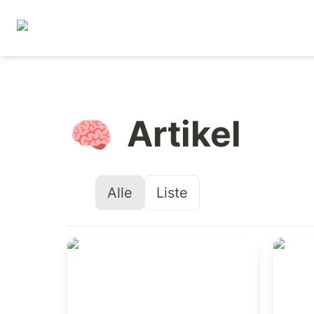
Artikel
🧠
Alle
Liste
Mut zur Exzellenz –
AI Inf
Chancen in der AI-
Was t
Entwicklung