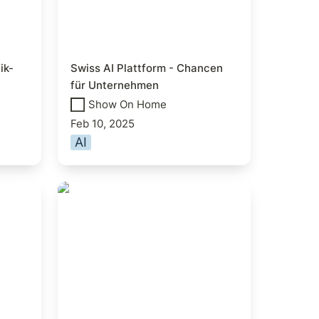
ik-
Swiss AI Plattform - Chancen 
für Unternehmen
Show On Home
Feb 10, 2025
AI
KI-Partnerschaft zwischen
hier:
Swisscom und NVIDIA