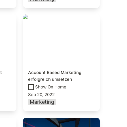
ew mit
Account Based Marketing
erfolgreich umsetzen
 
Account Based Marketing 
erfolgreich umsetzen
Show On Home
Sep 20, 2022
Marketing
ys to
Auf dem Weg zur Data-