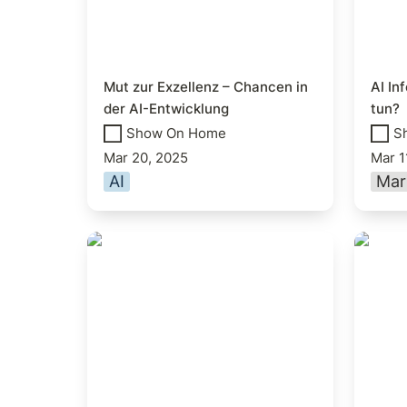
Mut zur Exzellenz – Chancen in 
AI In
der AI-Entwicklung
tun?
Show On Home
S
Mar 20, 2025
Mar 1
AI
Mar
5 Must-Subscribe GenAI
Mein E
Newsletter: Einblicke in die
Comm
Welt der Generative AI