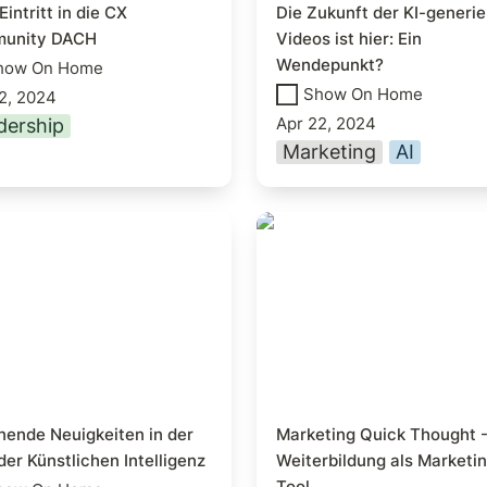
intritt in die CX 
Die Zukunft der KI-generier
unity DACH
Videos ist hier: Ein 
Wendepunkt?
how On Home
Show On Home
2, 2024
Apr 22, 2024
dership
Marketing
AI
ende Neuigkeiten in
Marketing Quick Thou
lt der Künstlichen
Weiterbildung als
igenz
Marketing-Tool
ende Neuigkeiten in der 
Marketing Quick Thought -
der Künstlichen Intelligenz
Weiterbildung als Marketi
Tool