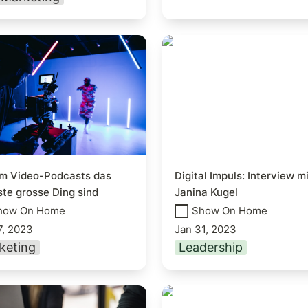
 Video-Podcasts das
Digital Impuls: Intervi
te grosse Ding sind
Janina Kugel
m Video-Podcasts das 
Digital Impuls: Interview mit
te grosse Ding sind
Janina Kugel
how On Home
Show On Home
7, 2023
Jan 31, 2023
keting
Leadership
t die bessere
Alberto Calcagno’s wa