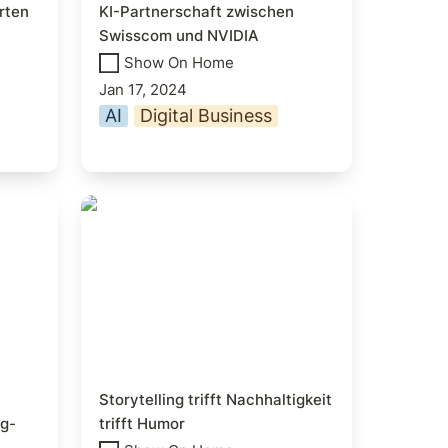
ten 
KI-Partnerschaft zwischen 
Swisscom und NVIDIA 
Show On Home
Jan 17, 2024
AI
Digital Business
ght -
Storytelling trifft
Nachhaltigkeit trifft Humor
 
Storytelling trifft Nachhaltigkeit 
ng-
trifft Humor