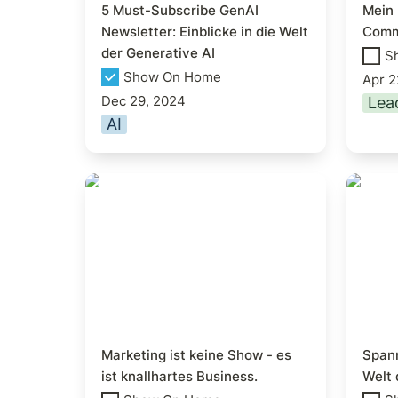
5 Must-Subscribe GenAI 
Mein E
Newsletter: Einblicke in die Welt 
Comm
der Generative AI
S
Show On Home
Apr 2
Dec 29, 2024
Lea
AI
Marketing ist keine Show -
Spann
es ist knallhartes Business.
der We
Intell
Marketing ist keine Show - es 
Spann
ist knallhartes Business.
Welt 