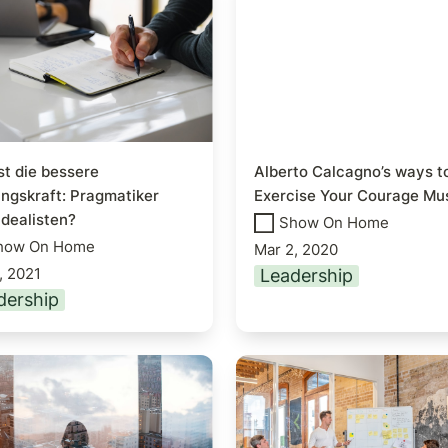
ngskraft: Pragmatiker
Exercise Your Courag
dealisten?
Muscle
st die bessere 
Alberto Calcagno’s ways to
ngskraft: Pragmatiker 
Exercise Your Courage Mu
Idealisten?
Show On Home
how On Home
Mar 2, 2020
, 2021
Leadership
dership
oren, die deinen
Co-Creation — Busine
ichen Erfolg
Modelle halten ja
heidend beeinflussen
schliesslich nicht für 