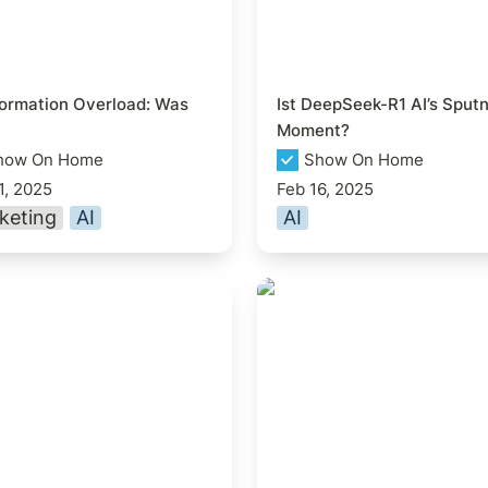
formation Overload: Was 
Ist DeepSeek-R1 AI’s Sputn
Moment?
how On Home
Show On Home
1, 2025
Feb 16, 2025
keting
AI
AI
intritt in die CX
Die Zukunft der KI-
unity DACH
generierten Videos ist 
Ein Wendepunkt?